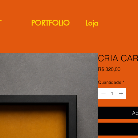
T
PORTFOLIO
Loja
CRIA CA
Preço
R$ 320,00
Quantidade
*
Ad