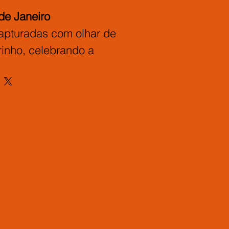
de Janeiro
capturadas com olhar de 
rinho, celebrando a 
ça e a autenticidade das 
dão alma à cidade.
 x 30 cm em papel 
moldura caixa alta de 
tada, criada para quem 
rias reais, presença e 