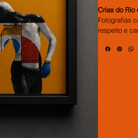
Crias do Rio 
Fotografias 
respeito e ca
beleza, a for
pessoas que 
Impressão 21
alemão, com 
madeira.
Coleção limi
valoriza histó
identidade.